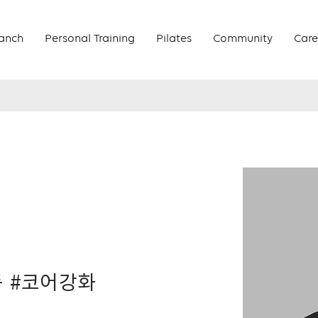
anch
Personal Training
Pilates
Community
Care
동 #코어강화