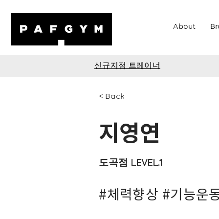
About
Br
신규지점 트레이너
< Back
지영연
도곡점 LEVEL.1
#체력향상 #기능운