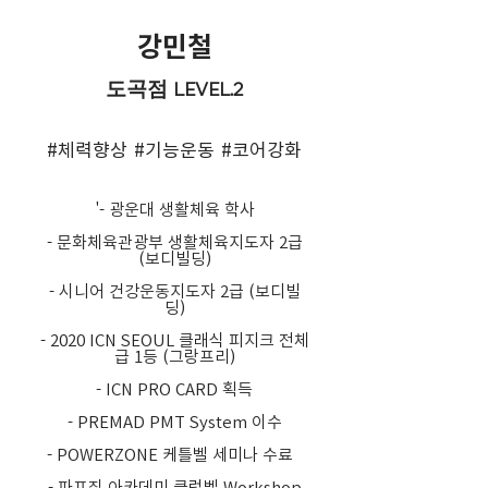
강민철
도곡점 LEVEL.2
#체력향상 #기능운동 #코어강화
'- 광운대 생활체육 학사
- 문화체육관광부 생활체육지도자 2급
(보디빌딩)
- 시니어 건강운동지도자 2급 (보디빌
딩)
- 2020 ICN SEOUL 클래식 피지크 전체
급 1등 (그랑프리)
- ICN PRO CARD 획득
- PREMAD PMT System 이수
- POWERZONE 케틀벨 세미나 수료
- 파프짐 아카데미 클럽벨 Workshop