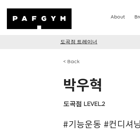
About
Br
도곡점 트레이너
< Back
박우혁
도곡점 LEVEL.2
#기능운동 #컨디셔