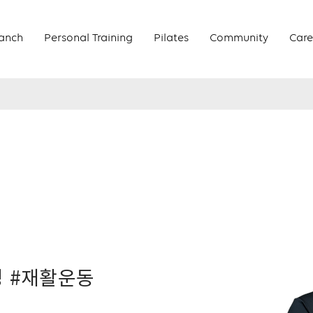
anch
Personal Training
Pilates
Community
Care
닝 #재활운동