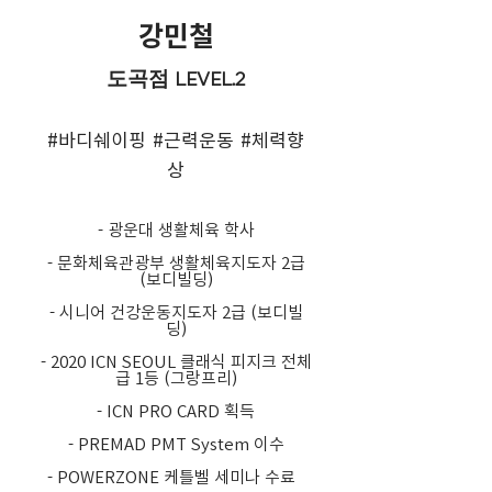
강민철
도곡점 LEVEL.2
#바디쉐이핑 #근력운동 #체력향
상
- 광운대 생활체육 학사
- 문화체육관광부 생활체육지도자 2급
(보디빌딩)
- 시니어 건강운동지도자 2급 (보디빌
딩)
- 2020 ICN SEOUL 클래식 피지크 전체
급 1등 (그랑프리)
- ICN PRO CARD 획득
- PREMAD PMT System 이수
- POWERZONE 케틀벨 세미나 수료