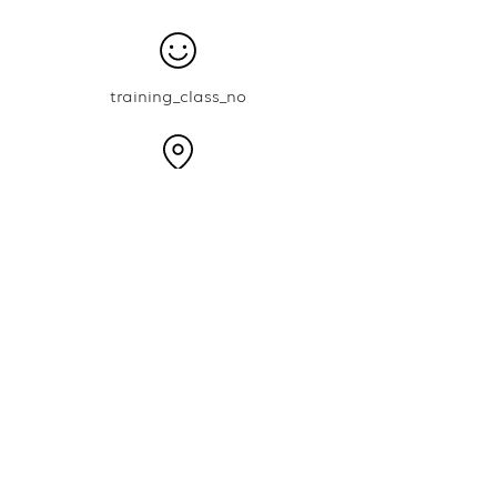
training_class_no
PAFGYM Hannam
​(주) 파프짐
사업자 번호:
342-86-02696
대표자명: 오창현
서울시 서초구 효령로 77길 14 아이원플러스 111호 TEL:
02)575-7051