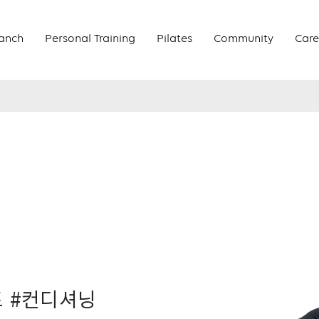
anch
Personal Training
Pilates
Community
Care
트 #컨디셔닝