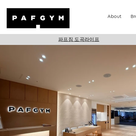
About
Br
파프짐 도곡라이프