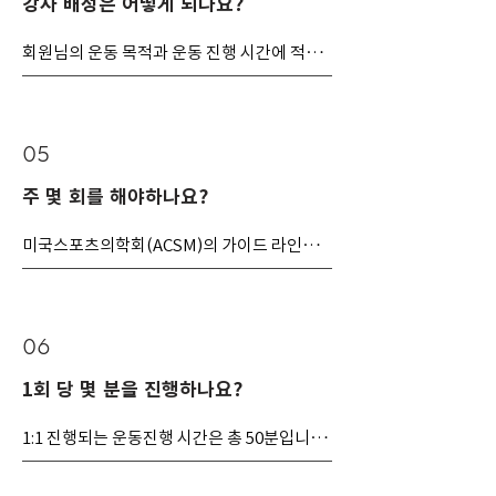
강사 배정은 어떻게 되나요?
Cadillac, Stability Chair, Ladder Barrel 등
모든 근육을 동시에 움직이게 하면서 움직임
을 이용하여 운동하는 Equipment Class(기
회원님의 운동 목적과 운동 진행 시간에 적합
을 끊어지지 않도록 하는 필라테스 운동의 기
구수업)로 나눌 수 있습니다.

한 강사를 각 지점 매니저들이 배정하고 있습
본개념은 가장 효율적으로 체력을 증진시킬 
니다.

것입니다.
매트에서는 자신의 몸이 주체가 되어 움직임
단, 소개로 등록하시는 분들은 소개 받은 파프
을 주도하기 때문에 힘의 근원이 몸의 중앙, 즉 
짐 강사로 진행됩니다.
Core에 있고 몸의 발란스를 유지하고 향상시
05
키는데 많은 도움을 받을 수 있다면 기구레슨
주 몇 회를 해야하나요?
에서는 내 신체의 조절 능력으로는 미치지 못
하는 세부적인 근육의 강화 또는 척추의 유연
미국스포츠의학회(ACSM)의 가이드 라인에 
성 증가 및 상해로 인한 특정 근육의 강화 불균
따르면 근력운동은 최소한 주2회 이상, 

형한 신체의 요정효과 등 기구를 통하여 다양
하고 많은 효과를 볼 수 있습니다. 이는 필라테
체력이 허락한다면 심장이 두근거릴 정도의 
스가 현재 세계 여러나라에 빠르게 번지는 이
고강도 운동은 주3회 이상,

유라고 할 수 있습니다.
06
1회 당 몇 분을 진행하나요?
걷기, 스트레칭, 근력운동, 필라테스, 요가, 사
이클, 수영 등의 신체 움직임을 만드는 운동은

1:1 진행되는 운동진행 시간은 총 50분입니다.

주5회 이상 하실 것을 권장한다고 하고 있습니
다.

1. 준비 운동 (5분): 인지 및 정렬 (Alignment 